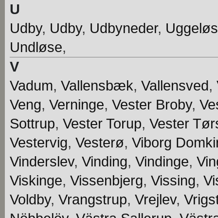
U
Udby
,
Udby
,
Udbyneder
,
Uggelø
Undløse
,
V
Vadum
,
Vallensbæk
,
Vallensved
,
Veng
,
Verninge
,
Vester Broby
,
Ve
Sottrup
,
Vester Torup
,
Vester Tør
Vestervig
,
Vesterø
,
Viborg Domki
Vinderslev
,
Vinding
,
Vindinge
,
Vin
Viskinge
,
Vissenbjerg
,
Vissing
,
Vi
Voldby
,
Vrangstrup
,
Vrejlev
,
Vrigs