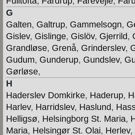
Fulltofta
,
Fårdrup
,
Fårevejle
,
Får
G
Galten
,
Galtrup
,
Gammelsogn
,
G
Gislev
,
Gislinge
,
Gislöv
,
Gjerrild
,
Grandløse
,
Grenå
,
Grinderslev
,
Gudum
,
Gunderup
,
Gundslev
,
Gu
Gørløse
,
H
Haderslev Domkirke
,
Haderup
,
H
Harlev
,
Harridslev
,
Haslund
,
Hass
Helligsø
,
Helsingborg St. Maria
,
H
Maria
,
Helsingør St. Olai
,
Herlev
,