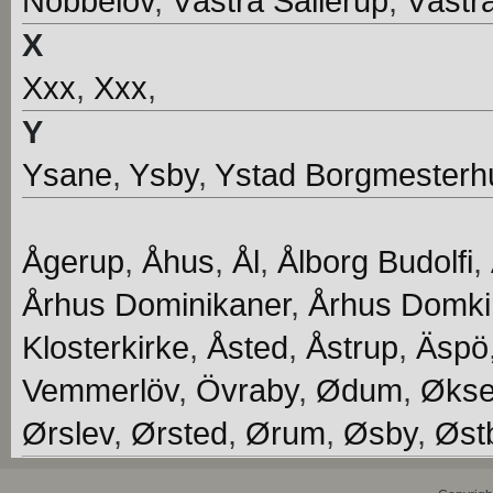
Nöbbelöv
,
Västra Sallerup
,
Västr
X
Xxx
,
Xxx
,
Y
Ysane
,
Ysby
,
Ystad Borgmesterh
Ågerup
,
Åhus
,
Ål
,
Ålborg Budolfi
,
Århus Dominikaner
,
Århus Domki
Klosterkirke
,
Åsted
,
Åstrup
,
Äspö
Vemmerlöv
,
Övraby
,
Ødum
,
Økse
Ørslev
,
Ørsted
,
Ørum
,
Øsby
,
Øst