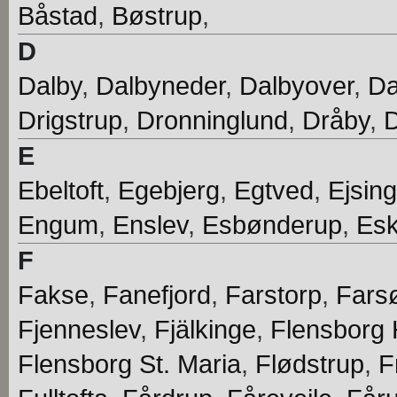
Båstad
,
Bøstrup
,
D
Dalby
,
Dalbyneder
,
Dalbyover
,
D
Drigstrup
,
Dronninglund
,
Dråby
,
D
E
Ebeltoft
,
Egebjerg
,
Egtved
,
Ejsing
Engum
,
Enslev
,
Esbønderup
,
Esk
F
Fakse
,
Fanefjord
,
Farstorp
,
Fars
Fjenneslev
,
Fjälkinge
,
Flensborg 
Flensborg St. Maria
,
Flødstrup
,
F