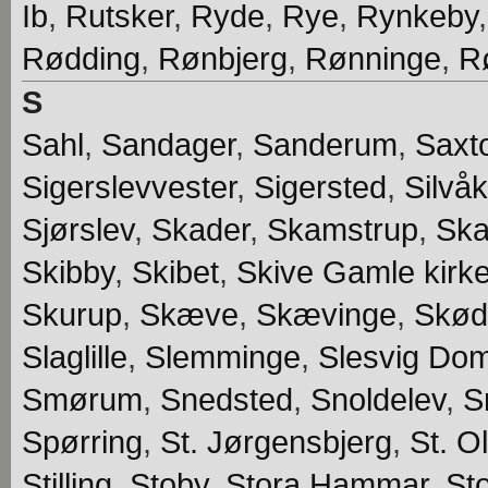
Ib
,
Rutsker
,
Ryde
,
Rye
,
Rynkeby
Rødding
,
Rønbjerg
,
Rønninge
,
R
S
Sahl
,
Sandager
,
Sanderum
,
Saxt
Sigerslevvester
,
Sigersted
,
Silvå
Sjørslev
,
Skader
,
Skamstrup
,
Ska
Skibby
,
Skibet
,
Skive Gamle kirk
Skurup
,
Skæve
,
Skævinge
,
Skød
Slaglille
,
Slemminge
,
Slesvig Dom
Smørum
,
Snedsted
,
Snoldelev
,
S
Spørring
,
St. Jørgensbjerg
,
St. Ol
Stilling
,
Stoby
,
Stora Hammar
,
St