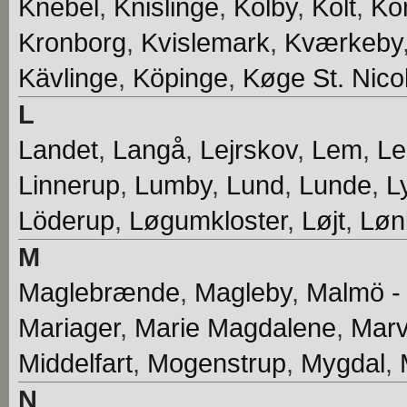
Knebel
,
Knislinge
,
Kolby
,
Kolt
,
Ko
Kronborg
,
Kvislemark
,
Kværkeby
Kävlinge
,
Köpinge
,
Køge St. Nicol
L
Landet
,
Langå
,
Lejrskov
,
Lem
,
Le
Linnerup
,
Lumby
,
Lund
,
Lunde
,
L
Löderup
,
Løgumkloster
,
Løjt
,
Løn
M
Maglebrænde
,
Magleby
,
Malmö -
Mariager
,
Marie Magdalene
,
Mar
Middelfart
,
Mogenstrup
,
Mygdal
,
N