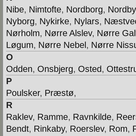
Nibe
,
Nimtofte
,
Nordborg
,
Nordby
Nyborg
,
Nykirke
,
Nylars
,
Næstved
Nørholm
,
Nørre Alslev
,
Nørre Gal
Løgum
,
Nørre Nebel
,
Nørre Nis
O
Odden
,
Onsbjerg
,
Osted
,
Ottestr
P
Poulsker
,
Præstø
,
R
Raklev
,
Ramme
,
Ravnkilde
,
Reer
Bendt
,
Rinkaby
,
Roerslev
,
Rom
,