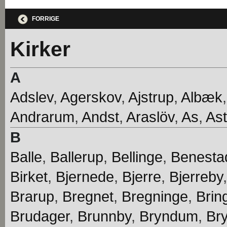
FORRIGE
Kirker
A
Adslev
,
Agerskov
,
Ajstrup
,
Albæk
Andrarum
,
Andst
,
Araslöv
,
As
,
Ast
B
Balle
,
Ballerup
,
Bellinge
,
Benesta
Birket
,
Bjernede
,
Bjerre
,
Bjerreby
Brarup
,
Bregnet
,
Bregninge
,
Brin
Brudager
,
Brunnby
,
Bryndum
,
Br