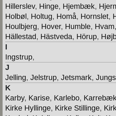
Hillerslev
,
Hinge
,
Hjembæk
,
Hjer
Holbøl
,
Holtug
,
Homå
,
Hornslet
,
Houlbjerg
,
Hover
,
Humble
,
Hvam
Hällestad
,
Hästveda
,
Hörup
,
Høj
I
Ingstrup
,
J
Jelling
,
Jelstrup
,
Jetsmark
,
Jung
K
Karby
,
Karise
,
Karlebo
,
Karrebæ
Kirke Hyllinge
,
Kirke Stillinge
,
Kir