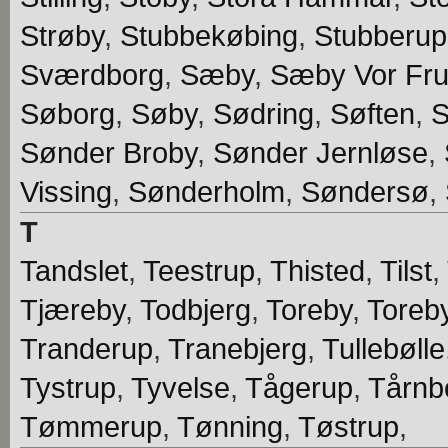
Strøby
,
Stubbekøbing
,
Stubberup
Sværdborg
,
Sæby
,
Sæby Vor Fr
Søborg
,
Søby
,
Sødring
,
Søften
,
S
Sønder Broby
,
Sønder Jernløse
,
Vissing
,
Sønderholm
,
Søndersø
,
T
Tandslet
,
Teestrup
,
Thisted
,
Tilst
,
Tjæreby
,
Todbjerg
,
Toreby
,
Toreb
Tranderup
,
Tranebjerg
,
Tullebølle
Tystrup
,
Tyvelse
,
Tågerup
,
Tårnb
Tømmerup
,
Tønning
,
Tøstrup
,