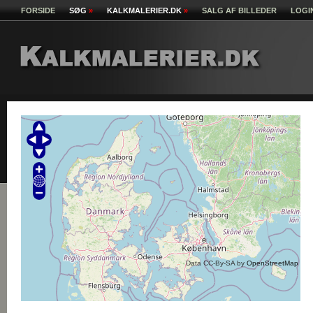
FORSIDE
SØG
»
KALKMALERIER.DK
»
SALG AF BILLEDER
LOGI
Data CC-By-SA by
OpenStreetMap